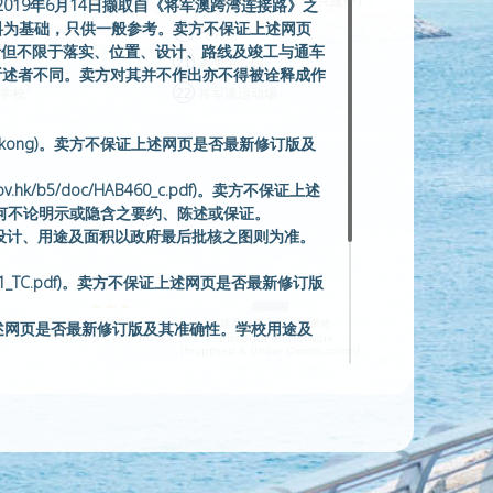
国际）幼稚园（日出康城）
19
入境事务处总部
（兴建中）
php)及于2019年6月14日撷取自《将军澳跨湾连接路》之
ov.hk/) 的资料为基础，只供一般参考。卖方不保证上述网页
6
20
PopCorn
括但不限于落实、位置、设计、路线及竣工与通车
21
唐明街公园
所述者不同。卖方对其并不作出亦不得被诠释成作
7
学校
22
将军澳运动埸
y-hong-kong)。卖方不保证上述网页是否最新修订版及
。
k/b5/doc/HAB460_c.pdf)。卖方不保证上述
何不论明示或隐含之要约、陈述或保证。
大道设计、用途及面积以政府最后批核之图则为准。
DFMC_2017_091_TC.pdf)。卖方不保证上述网页是否最新修订版
。卖方不保证上述网页是否最新修订版及其准确性。学校用途及
/panels/fa/papers/fa20180305cb1-
或兴建。卖方对其并不作出任何不论明示或隐含之要
c/results/fc20190517.htm)。入境事务处总
论明示或隐含之要约、陈述或保证。卖方不保证