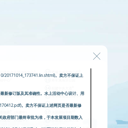
1
8
足球总会足球训练中心
12
环保大道宠物公园
20171014_173741.lin.shtml)。卖方不保证上
2
动中心
13
将军澳海滨公园
9
14
拟建中央大道
)。卖方不保证上述网页是否最新修订版及其准确性。水上活动中心设计、用
4
OHAS 康城」商场
（兴建中）
15
将军澳循道卫理小学
16
播道书院
n_O_tc_170412.pdf)。卖方不保证上述网页是否最新修
5
10
连接路
（兴建中）
17
法国国际学校
相关政府部门最终审批为准，于本发展项目期数入
2
11
蓝田隧道
（兴建中）
18
拟建部门联用大楼
12