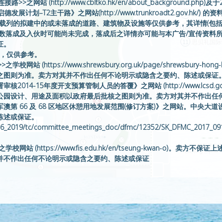
8
绿茵英文（
之网站 (http://www.cbltko.hk/en/about_background.
s.php)及《启德发展计划–T2主干路》之网站(http://www.trunkroadt2.g
9
拟建中小学
内载列的拟建中的或未落成的道路、建筑物及设施等仅供参考，其详情(包
10
日出公园
期数落成及入伙时可能尚未完成，落成后之详情亦可能与本广告/宣传资料
11
思贝礼国际
证。
图，仅供参考。
站 (https://www.shrewsbury.org.uk/page/shrewsbur
之图则为准。卖方对其并不作出任何不论明示或隐含之要约、陈述或保证
4-15年度开支预算管制人员的答覆》之网站 (http://www.lcsd.gov.h
公园设计、用途及面积以政府最后批核之图则为准。卖方对其并不作出任
军澳第 66 及 68 区地区休憩用地发展范围(修订方案)》之网站。中央
陈述或保证。
k/doc/2016_2019/tc/committee_meetings_doc/dfmc/12352/SK_
网站 (https://www.fis.edu.hk/en/tseung-kwan-o)
并不作出任何不论明示或隐含之要约、陈述或保证
府大楼的重置计划》(https://www.legco.gov.hk/yr17-18/chinese
、用途及面积以政府最后批核之图则为准，相关拟建或兴建中设施可能未必出现
修订版及其准确性。
处总部》(https://www.legco.gov.hk/yr18-19/chinese/fc/f
，相关拟建或兴建中设施可能未必出现或兴建。卖方对其并不作出任何不