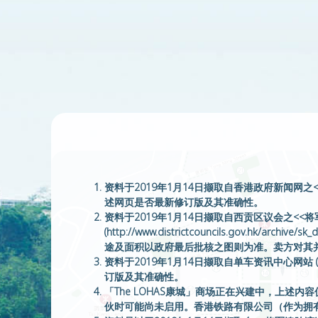
资料于2019年1月14日撷取自香港政府新闻网之<<致力推动足球发
述网页是否最新修订版及其准确性。
资料于2019年1月14日撷取自西贡区议会之<<
(http://www.districtcouncils.gov.h
途及面积以政府最后批核之图则为准。卖方对其
资料于2019年1月14日撷取自单车资讯中心网站 (https://
订版及其准确性。
「The LOHAS康城」商场正在兴建中，上
伙时可能尚未启用。香港铁路有限公司（作为拥有