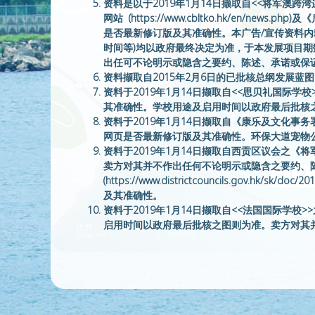
资料是以于2019年1月14日撷取自<<将军澳跨湾连接路>>
网站 (https://www.cbltko.hk/en/new
是否最新修订版及其准确性。本广告/宣传资料
时间等)均以政府最终决定为准，于本发展项目
出任可不论明示或隐含之要约、陈述、承诺或保
资料撷取自2015年2月6日的已批核总纲发展蓝
资料于2019年1月14日撷取自<<思贝礼国际学校>>之学校网
其准确性。学校用途及启用时间以政府最后批核
资料于2019年1月14日撷取自《康乐及文化事务署审核201
网页是否最新修订版及其准确性。环保大道宠物
资料于2019年1月14日撷取自西贡区议会之《将
卖方对其并不作出任何不论明示或隐含之要约、
(https://www.districtcouncils.gov.hk/s
及其准确性。
资料于2019年1月14日撷取自<<法国国际学校>>之学校
启用时间以政府最后批核之图则为准。卖方对其
资料于2018年11月29日撷取自财经事务及库务局《湾仔海旁三座政
659-1-c.pdf)。C将军澳政府合署设计
约、陈述或保证。卖方不保证上述网页是否最新
资料于2019年05月17日撷取自立法会财务委员会《将军澳入境事务
部设计、用途及面积以政府最后批核之图则为准
上述网页是否最新修订版及其准确性。