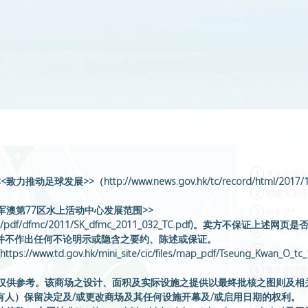
1
赛马会香港
展>>（http://www.news.gov.hk/tc/record/html/2017/10/
2
拟建水上活
将军澳第77区水上活动中心发展范围>>
3
3
单车径
k/archive/sk_d/pdf/dfmc/2011/SK_dfmc_2011_032_TC.pdf
4
「The L
并不作出任何不论明示或隐含之要约、陈述或保证。
5
海滨长廊
www.td.gov.hk/mini_site/cic/files/map_pdf/Tseung_Kwa
6
将军澳跨湾
述内容仅供参考。该商场之设计、面积及实际设施之提供以最终批核之图则及
7
将军澳 – 
人）保留决定及/或更改商场及其任何设施开幕及/或启用日期的权利。