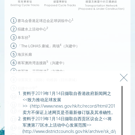
1
1
赛马会香港足球总会足球训练中心
2
2
拟建水上活动中心
3
3
单车径
4
4
「The LOHAS 康城」商场
（兴建中）
5
海滨长廊
5
6
将军澳跨湾连接路
（兴建中）
2
7
将军澳 – 蓝田隧道
（兴建中）
8
绿茵英文（国际）幼稚园（日出康城）
6
9
拟建中小学
资料于2019年1月14日撷取自香港政府新闻网之
10
日出公园
<<致力推动足球发展
7
>>（http://www.news.gov.hk/tc/record/html/2017/10/2017
11
思贝礼国际学校
8
12
环保大道宠物公园
卖方不保证上述网页是否最新修订版及其准确性。
资料于2019年1月14日撷取自西贡区议会之<<将
13
将军澳海滨公园
军澳第77区水上活动中心发展范围>>
9
14
拟建中央大道
(http://www.districtcouncils.gov.hk/archive/sk_d/pdf/df