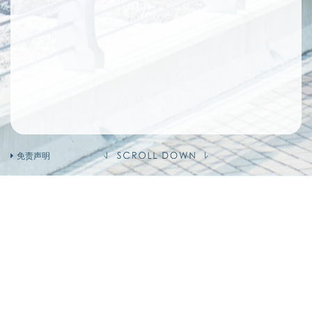
环保大道宠物公园设计、用途及面积以政府最后批
核之图则为准。卖方对其并不作出任何不论明示或
隐含之要约、陈述或保证。
资料于2019年1月14日撷取自西贡区议会之《将军
澳第 66 及 68 区地区休憩用地发展范围(修订方
案)》之网站。中央大道设计、用途及面积以政府
最后批核之图则为准。卖方对其并不作出任何不论
明示或隐含之要约、陈述或保证。
(https://www.districtcouncils.gov.hk/sk/doc/2016_201
卖方不保证上述网页是否最新修订版及其准确性。
资料于2019年1月14日撷取自<<法国国际学校>>
免责声明
之学校网站 (https://www.fis.edu.hk/en/tseung-
kwan-o)。卖方不保证上述网页是否最新修订版及
其准确性。学校用途及启用时间以政府最后批核之
图则为准。卖方对其并不作出任何不论明示或隐含
之要约、陈述或保证
资料于2018年11月29日撷取自财经事务及库务局
卖方及有参与发展项目期数的其他人的资料
《湾仔海旁三座政府大楼的重置计划》
(https://www.legco.gov.hk/yr17-
卖方(作为如此聘用的人)
18/chinese/panels/fa/papers/fa20180305cb1-
的控权公司
659-1-c.pdf)。C将军澳政府合署设计、用途及面