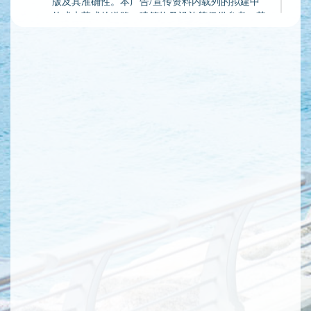
版及其准确性。本广告/宣传资料内载列的拟建中
的或未落成的道路、建筑物及设施等仅供参考，其
详情(包括但不限于落实、位置、设计、路线及竣
工与通车时间等)均以政府最终决定为准，于本发
展项目期数落成及入伙时可能尚未完成，落成后之
详情亦可能与本广告/宣传资料所述者不同。卖方
对其并不作出亦不得被诠释成作出任可不论明示或
隐含之要约、陈述、承诺或保证。
资料撷取自2015年2月6日的已批核总纲发展蓝
图，仅供参考。
资料于2019年1月14日撷取自<<思贝礼国际学校
>>之学校网站
(https://www.shrewsbury.org.uk/page/shrewsbury-
hong-kong)。卖方不保证上述网页是否最新修订
版及其准确性。学校用途及启用时间以政府最后批
核之图则为准。卖方对其并不作出任何不论明示或
隐含之要约、陈述或保证。
资料于2019年1月14日撷取自《康乐及文化事务署
审核2014-15年度开支预算管制人员的答覆》之网
站
(http://www.lcsd.gov.hk/b5/doc/HAB460_c.pdf)。
卖方不保证上述网页是否最新修订版及其准确性。