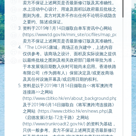
15
将军澳循道卫理小学
卖方不保证上述网页是否最新修订版及其准确性。
水上活动中心设计、用途及面积以政府最后批核之
16
播道书院
图则为准。卖方对其并不作出任何不论明示或隐含
10
17
法国国际学校
之要约、陈述或保证。
11
18
拟建部门联用大楼
资料于2019年1月14日撷取自单车资讯中心网站
(https://www.td.gov.hk/mini_site/cic/files/map_pdf/Tseu
12
19
入境事务处总部
（兴建中）
卖方不保证上述网页是否最新修订版及其准确性。
20
PopCorn
「The LOHAS康城」商场正在兴建中，上述内容
21
唐明街公园
仅供参考。该商场之设计、面积及实际设施之提供
以最终批核之图则及相关政府部门最终审批为准，
22
将军澳运动埸
于本发展项目期数入伙时可能尚未启用。香港铁路
有限公司（作为拥有人）保留决定及/或更改商场
及其任何设施开幕及/或启用日期的权利。
资料是以于2019年1月14日撷取自<<将军澳跨湾
连接路>>之网站
(http://www.cbltko.hk/en/about_background.php)
及于2019年6月14日撷取自《将军澳跨湾连接路》
之网站 (https://www.cbltko.hk/en/news.php)及
《启德发展计划–T2主干路》之网站
(http://www.trunkroadt2.gov.hk/) 的资料为基础，
只供一般参考。卖方不保证上述网页是否最新修订